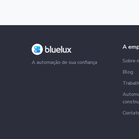
A emp
Sobre 
A automação de sua confiança
Blog
Trabalh
Automa
constru
Contat